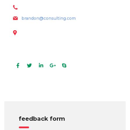
+1 628 123 4000
brandon@consulting.com
131 Bain Street
New York, Pennsylvania 01234, United States
Profils sociaux
feedback form