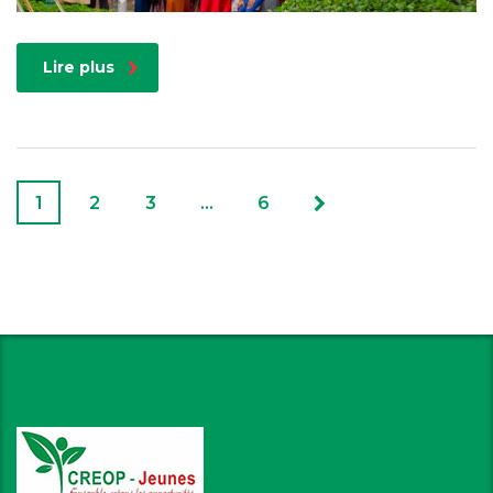
Lire plus
1
2
3
…
6