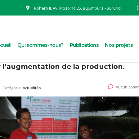
Rohero II, Av. Moso no 25, Bujumbura - Burundi
cueil
Qui sommes-nous?
Publications
Nos projets
l’augmentation de la production.
Aucun comm
Catégorie:
Actualités