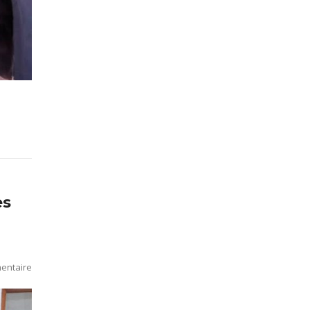
es
entaire