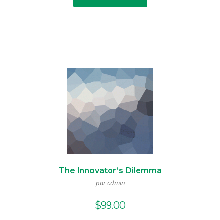
$3.00.
$2.00.
The Innovator’s Dilemma
par admin
$
99.00