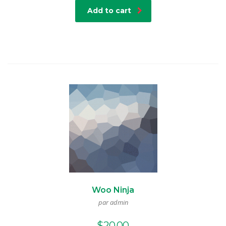
Add to cart
Woo Ninja
par admin
$
20.00