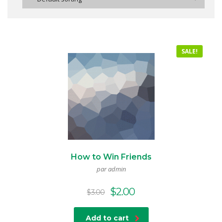
SALE!
How to Win Friends
par admin
Original
Current
$
2.00
$
3.00
price
price
was:
is:
Add to cart