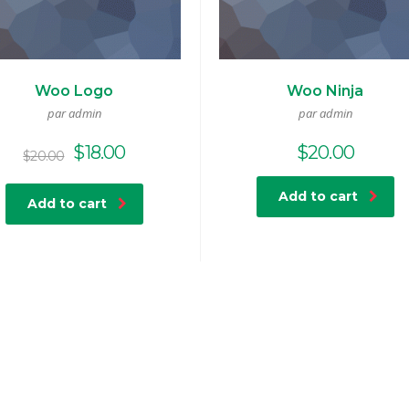
Woo Logo
Woo Ninja
par admin
par admin
Original
Current
$
18.00
$
20.00
$
20.00
price
price
was:
is:
Add to cart
Add to cart
$20.00.
$18.00.