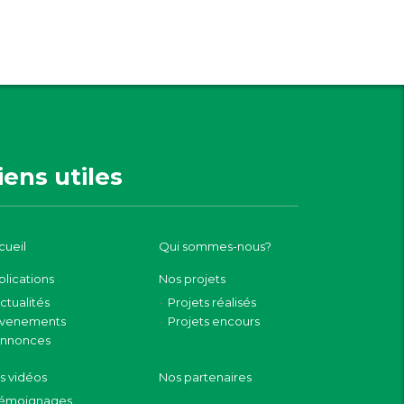
iens utiles
cueil
Qui sommes-nous?
blications
Nos projets
ctualités
Projets réalisés
venements
Projets encours
nnonces
s vidéos
Nos partenaires
émoignages