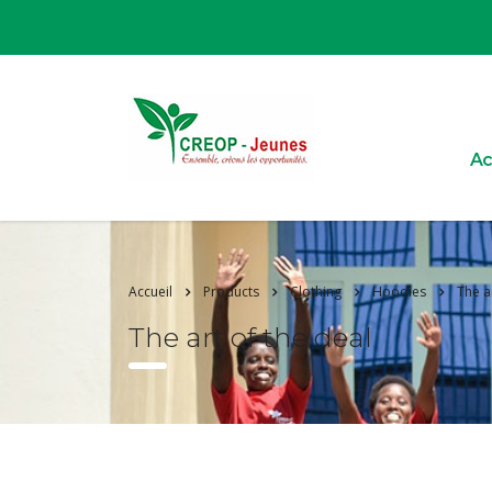
Ac
Accueil
Products
Clothing
Hoodies
The a
The art of the deal