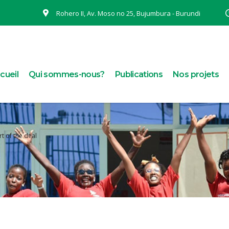
Rohero II, Av. Moso no 25, Bujumbura - Burundi
cueil
Qui sommes-nous?
Publications
Nos projets
rt of the deal